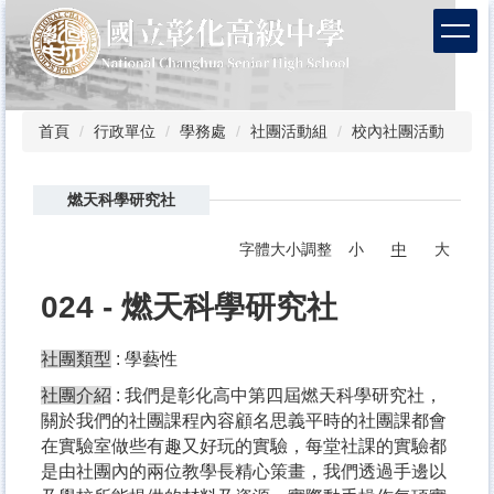
跳
到
主
要
內
容
首頁
行政單位
學務處
社團活動組
校內社團活動
區
燃天科學研究社
字體大小調整
小
中
大
024 - 燃天科學研究社
社團類型
: 學藝性
社團介紹
: 我們是彰化高中第四屆燃天科學研究社，
關於我們的社團課程內容顧名思義平時的社團課都會
在實驗室做些有趣又好玩的實驗，每堂社課的實驗都
是由社團內的兩位教學長精心策畫，我們透過手邊以