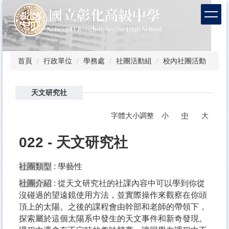
跳
到
主
要
內
容
首頁
行政單位
學務處
社團活動組
校內社團活動
區
天文研究社
字體大小調整
小
中
大
022 - 天文研究社
社團類型
: 學藝性
社團介紹
: 從天文研究社的社課內容中可以學到你從
沒碰過的望遠鏡使用方法，並實際操作來觀察在你頭
頂上的太陽。之後的課程會由幹部和老師的帶領下，
探索屬於這個太陽系中發生的天文事件和新奇發現。