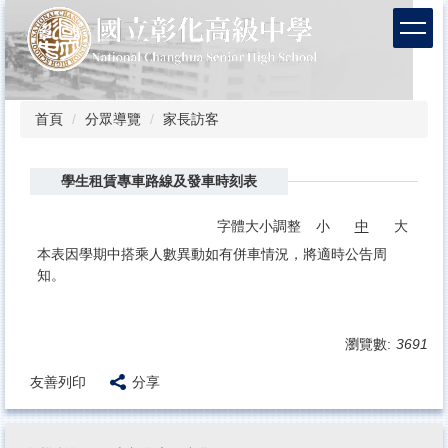
跳
到
主
要
內
容
首頁
分眾導覽
家長訪客
區
學生租賃專車路線及發車時刻表
字體大小調整
小
中
大
本表因學期中搭乘人數異動如有併車情況，將適時公告周
知。
瀏覽數:
3691
友善列印
分享