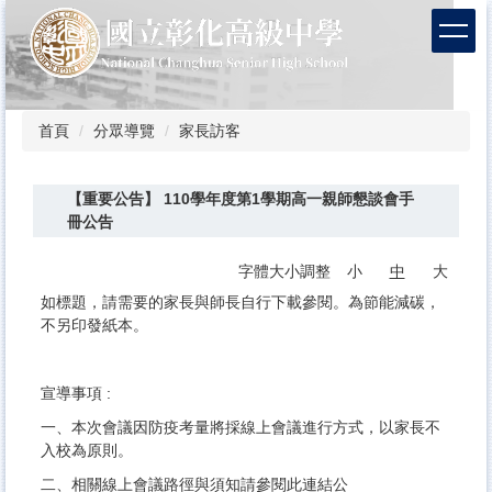
跳
到
主
要
內
容
首頁
分眾導覽
家長訪客
區
【重要公告】 110學年度第1學期高一親師懇談會手
冊公告
字體大小調整
小
中
大
如標題，請需要的家長與師長自行下載參閱。為節能減碳，
不另印發紙本。
宣導事項 :
一、本次會議因防疫考量將採線上會議進行方式，以家長不
入校為原則。
二、相關線上會議路徑與須知請參閱
此連結公