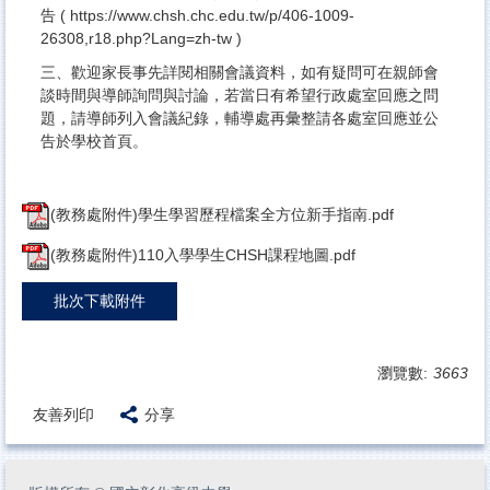
告
(
https://www.chsh.chc.edu.tw/p/406-1009-
26308,r18.php?Lang=zh-tw
)
三、歡迎家長事先詳閱相關會議資料，如有疑問可在親師會
談時間與導師詢問與討論，若當日有希望行政處室回應之問
題，請導師列入會議紀錄，輔導處再彙整請各處室回應並公
告於學校首頁。
(教務處附件)學生學習歷程檔案全方位新手指南.pdf
(教務處附件)110入學學生CHSH課程地圖.pdf
批次下載附件
瀏覽數:
3663
友善列印
分享