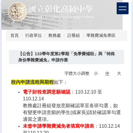
跳
到
主
要
內
容
首頁
行政單位
教務處
註冊組
學雜費減免專區
區
【公告】110學年度第2學期「免學費補助」與「特殊
身份學雜費減免」申請作業
字體大小調整
小
中
大
校內申請流程與期程
如下：
電子財稅查調意願確認
：110.12.10 至
110.12.14
教務處註冊組發放意願確認單至各班勾選，如
有變更申請意願的學生(或家長)請於確認單勾選
適當之選項。
未曾申請學雜費減免者填寫申請表
：110.12.14
至110.12.20