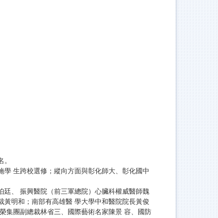
名。
施學 生跨校選修；縱向方面與彰化師大、彰化國中
伯廷、 振興醫院（前三軍總院）心臟科權威醫師魏
裁黃明和；南部有高雄醫 學大學中和醫院院長黃俊
榮集團副總裁林省三、國際藝術名家陳景 容、國防