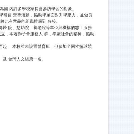
成為國 內許多學校家長會參訪學習的對象。
學研習 營等活動，協助學弟面對升學壓力，並做良
，將此有意義的組織推廣到 各校。
傳醫 院、慈幼院、養老院等單位與機構的志工服務
成立，本著獅子會服務人 群，奉獻社會的精神，協助
而起， 本校並未設置體育班，但參加全國性籃球競
、及 台灣人文組第一名。