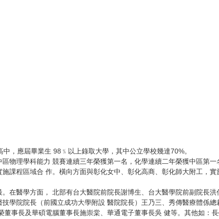
中，應屆畢業生 98﹪以上錄取大學，其中公立學校幾達70%。
中區物理學科能力 競賽連續三年榮獲第一名，化學連續二年榮獲中區第一
施課程區域合 作。橫向方面與彰化女中、彰化高商、彰化師大附工，實
。在醫學方面， 北部有台大醫院前院長謝博生、台大醫學院前副院長洪
技學院院長（前國立成功大學附設 醫院院長）王乃三、秀傳醫療體係總
榮董事長及華碩電腦董事長施崇棠、華通電子董事長吳 健等。其他如：長