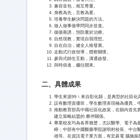
兼容並包，相互尊重。
身教為先，言教為要。
培養學生解決問題的方法。
做人做事做學問同步並進。
循循善誘，預防重於治療。
自然境教，實現自我理想。
自在自治，健全人格發展。
走動式行政領導，體察關懷。
參與式師生互動，溝通啟發。
與時俱進，繼往開來。
二、具體成果
學生來源99﹪來自彰化縣，是典型的社區化高
設有數理資優班，學生數理表現極為優異，
推動教育部高中職社區化政策，在縣內首先實
建立策略結盟的 夥伴關係。
畢業校友均為各界翹楚，尤以醫學、電子為最
崢；中部有中國醫藥學院謝明村校長、中台醫
雄等。在資訊電子業方面，有宏碁電 腦施振