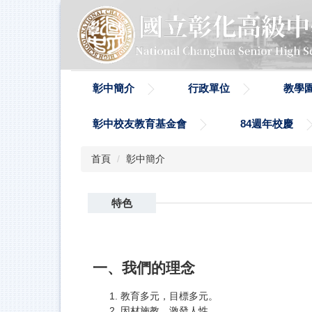
跳
到
主
要
內
容
彰中簡介
行政單位
教學
區
彰中校友教育基金會
84週年校慶
首頁
彰中簡介
特色
一、我們的理念
教育多元，目標多元。
因材施教，激發人性。