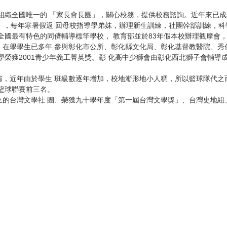
動組織全國唯一的 「家長會長團」，關心校務，提供校務諮詢。近年來已
」，每年寒暑假返 回母校指導學弟妺，辦理新生訓練，社團幹部訓練，科
全國最有特色的同儕輔導標竿學校， 教育部並於83年假本校辦理觀摩會
在學學生已多年 參與彰化市公所、彰化縣文化局、彰化基督教醫院、秀
學榮獲2001青少年義工菁英獎。彰 化高中少獅會由彰化西北獅子會輔導
，近年由於學生 班級數逐年增加，校地漸形地小人稠，所以籃球隊代之
籃球聯賽前三名。
的台灣文學社 團、榮獲九十學年度「第一屆台灣文學獎」、台灣史地組