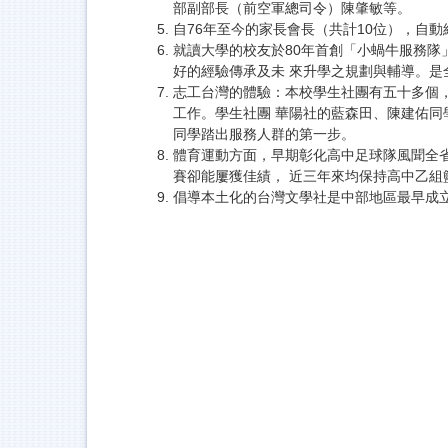
部副部長（前空軍總司令）陳肇敏等。
自76年至今的家長會長（共計10位），自
就讀大學的校友於80年首創「小蝸牛服務隊
好的經驗傳承及未 來升學之規劃與輔導。是
志工台灣的體驗：本校學生社團有五十多個，
工作。學生社團 華陽社的藍森田、陳建佑同
同學踏出服務人群的第一步。
體育運動方面，早期彰化高中足球隊風聞全省
賽卻能屢獲佳績， 近三年來均保持高中乙組
倡導本土化的台灣文學社是中部地區最早成立