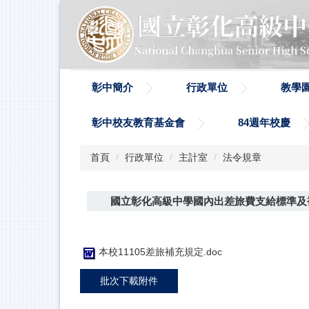
跳
到
主
要
內
容
彰中簡介
行政單位
教學
區
彰中校友教育基金會
84週年校慶
首頁
行政單位
主計室
法令規章
國立彰化高級中學國內出差旅費支給標準及
本校11105差旅補充規定.doc
批次下載附件