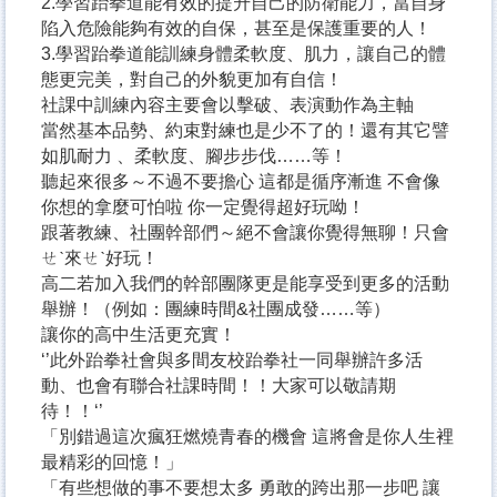
2.學習跆拳道能有效的提升自己的防衛能力，當自身
陷入危險能夠有效的自保，甚至是保護重要的人！
3.學習跆拳道能訓練身體柔軟度、肌力，讓自己的體
態更完美，對自己的外貌更加有自信！
社課中訓練內容主要會以擊破、表演動作為主軸
當然基本品勢、約束對練也是少不了的！還有其它譬
如肌耐力 、柔軟度、腳步步伐……等！
聽起來很多～不過不要擔心 這都是循序漸進 不會像
你想的拿麼可怕啦 你一定覺得超好玩呦！
跟著教練、社團幹部們～絕不會讓你覺得無聊！只會
ㄝˋ來ㄝˋ好玩！
高二若加入我們的幹部團隊更是能享受到更多的活動
舉辦！（例如：團練時間&社團成發……等）
讓你的高中生活更充實！
‘’此外跆拳社會與多間友校跆拳社一同舉辦許多活
動、也會有聯合社課時間！！大家可以敬請期
待！！‘’
「別錯過這次瘋狂燃燒青春的機會 這將會是你人生裡
最精彩的回憶！」
「有些想做的事不要想太多 勇敢的跨出那一步吧 讓