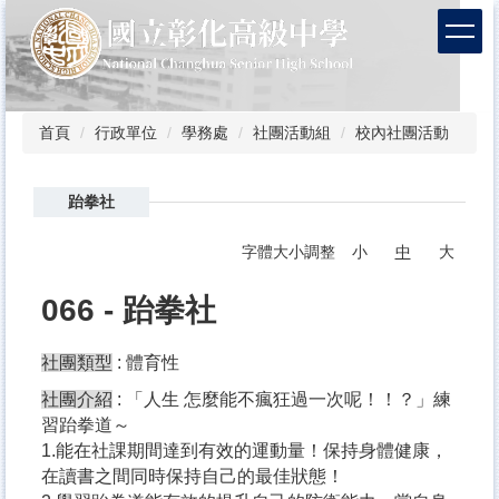
跳
到
主
要
內
容
首頁
行政單位
學務處
社團活動組
校內社團活動
區
跆拳社
字體大小調整
小
中
大
066 - 跆拳社
社團類型
: 體育性
社團介紹
: 「人生 怎麼能不瘋狂過一次呢！！？」練
習跆拳道～
1.能在社課期間達到有效的運動量！保持身體健康，
在讀書之間同時保持自己的最佳狀態！