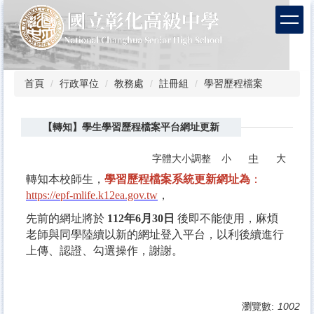
跳
到
主
要
內
容
首頁
行政單位
教務處
註冊組
學習歷程檔案
區
【轉知】學生學習歷程檔案平台網址更新
字體大小調整
小
中
大
轉知本校師生，
學習歷程檔案系統更新網址為
：
https://epf-mlife.k12ea.gov.tw
，
先前的網址將於
112年6月30日
後即不能使用，麻煩
老師與同學陸續以新的網址登入平台，以利後續進行
上傳、認證、勾選操作，謝謝。
瀏覽數:
1002