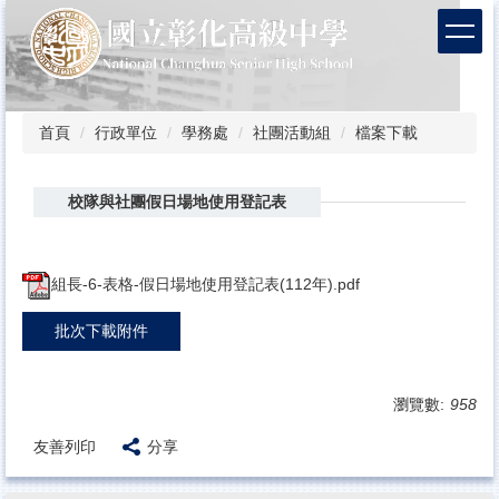
跳
到
主
要
內
容
首頁
行政單位
學務處
社團活動組
檔案下載
區
校隊與社團假日場地使用登記表
組長-6-表格-假日場地使用登記表(112年).pdf
批次下載附件
瀏覽數:
958
友善列印
分享