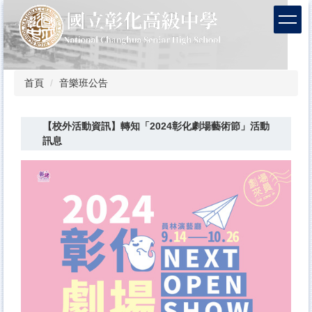
跳
到
主
要
內
容
首頁
音樂班公告
區
【校外活動資訊】轉知「2024彰化劇場藝術節」活動
訊息