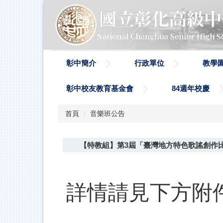
跳
到
主
要
內
容
彰中簡介
行政單位
教學
區
彰中校友教育基金會
84週年校慶
首頁
音樂班公告
【特教組】第3屆「臺灣地方特色歌謠創作
詳情請見下方附