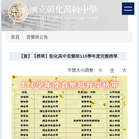
跳
到
主
要
內
容
首頁
音樂班公告
區
【賀】【榜單】彰化高中音樂班110學年度完整榜單
字體大小調整
小
中
大