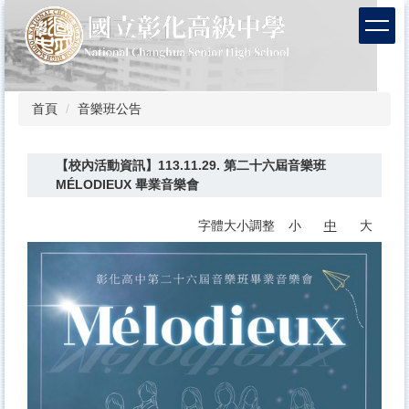
跳
到
主
要
內
容
首頁
音樂班公告
區
【校內活動資訊】113.11.29. 第二十六屆音樂班
MÉLODIEUX 畢業音樂會
字體大小調整
小
中
大