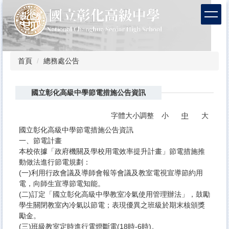
跳
到
主
要
內
容
首頁
總務處公告
區
國立彰化高級中學節電措施公告資訊
字體大小調整
小
中
大
國立彰化高級中學節電措施公告資訊
一、節電計畫
本校依據「政府機關及學校用電效率提升計畫」節電措施推
動做法進行節電規劃：
(一)利用行政會議及導師會報等會議及教室電視宣導節約用
電，向師生宣導節電知能。
(二)訂定「國立彰化高級中學教室冷氣使用管理辦法」，鼓勵
學生關閉教室內冷氣以節電；表現優異之班級於期末核頒獎
勵金。
(三)班級教室定時進行電燈斷電(18時-6時)。