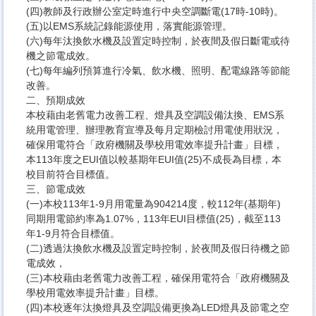
(四)教師及行政辦公室定時進行中央空調斷電(17時-10時)。
(五)以EMS系統記錄能源使用，落實能源管理。
(六)每年汰換飲水機及設置定時控制，於夜間及假日斷電或待
機之節電成效。
(七)每年編列預算進行冷氣、飲水機、照明、配電線路等節能
改善。
二、預期成效
本校藉由老舊電力改善工程、燈具及空調設備汰換、EMS系
統用電管理、辦理教育宣導及每月定期檢討用電使用狀況，
確保用電符合「政府機關及學校用電效率提升計畫」目標，
本113年度之EUI值以較基期年EUI值(25)不成長為目標，本
校目前符合目標值。
三、節電成效
(一)本校113年1-9月用電量為904214度，較112年(基期年)
同期用電節約率為1.07%，113年EUI目標值(25)，截至113
年1-9月符合目標值。
(二)透過汰換飲水機及設置定時控制，於夜間及假日待機之節
電成效，
(三)本校藉由老舊電力改善工程，確保用電符合「政府機關及
學校用電效率提升計畫」目標。
(四)本校逐年汰換燈具及空調設備更換為LED燈具及節電之空