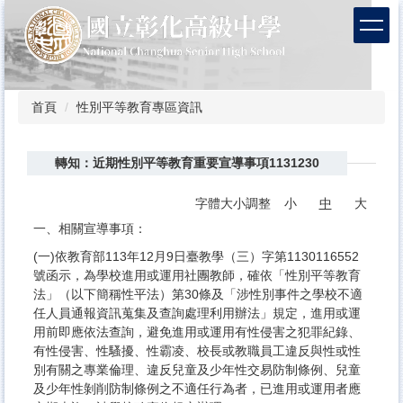
跳
到
主
要
內
容
首頁
性別平等教育專區資訊
區
轉知：近期性別平等教育重要宣導事項1131230
字體大小調整
小
中
大
一、相關宣導事項：
(一)依教育部113年12月9日臺教學（三）字第1130116552
號函示，為學校進用或運用社團教師，確依「性別平等教育
法」（以下簡稱性平法）第30條及「涉性別事件之學校不適
任人員通報資訊蒐集及查詢處理利用辦法」規定，進用或運
用前即應依法查詢，避免進用或運用有性侵害之犯罪紀錄、
有性侵害、性騷擾、性霸凌、校長或教職員工違反與性或性
別有關之專業倫理、違反兒童及少年性交易防制條例、兒童
及少年性剝削防制條例之不適任行為者，已進用或運用者應