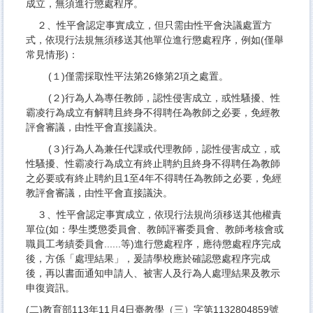
成立，無須進行懲處程序。
２、性平會認定事實成立，但只需由性平會決議處置方
式，依現行法規無須移送其他單位進行懲處程序，例如(僅舉
常見情形)：
(１)僅需採取性平法第26條第2項之處置。
(２)行為人為專任教師，認性侵害成立，或性騷擾、性
霸凌行為成立有解聘且終身不得聘任為教師之必要，免經教
評會審議，由性平會直接議決。
(３)行為人為兼任代課或代理教師，認性侵害成立，或
性騷擾、性霸凌行為成立有終止聘約且終身不得聘任為教師
之必要或有終止聘約且1至4年不得聘任為教師之必要，免經
教評會審議，由性平會直接議決。
３、性平會認定事實成立，依現行法規尚須移送其他權責
單位(如：學生獎懲委員會、教師評審委員會、教師考核會或
職員工考績委員會......等)進行懲處程序，應待懲處程序完成
後，方係「處理結果」，爰請學校應於確認懲處程序完成
後，再以書面通知申請人、被害人及行為人處理結果及教示
申復資訊。
(二)教育部113年11月4日臺教學（三）字第1132804859號