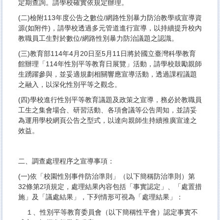
定期查詢。請學校確實依規定辦理。
(二)檢附113年度公告之數位/網路性別暴力防治教學或宣導資
源(如附件)，請學校透過多元管道進行宣導，以持續提升校內
教職員工生對於數位/網路性別暴力防治議題之認識。
(三)教育部114年4月20日至5月11日將於國立臺灣科學教育
館辦理「114年性別平等教育日展覽」活動，請學校鼓勵親師
生踴躍參與，並妥適規劃相關響應宣導活動，透過課程議題
之融入，以深化性別平等之觀念。
(四)學校進行性別平等教育議題及政策之宣導，務必於教職員
工生之集會場合、研習活動、各項會議等公告周知，並請妥
為運用學校網頁公告之型式，以達向親師生持續推廣宣達之
效益。
二、調查處理程序之宣導事項：
(一)依「校園性別事件防治準則」（以下簡稱防治準則）第
32條第2項規定，處理結果內容包括「事實認定」、「處置措
施」及「議處結果」，下列情形可視為「處理結果」：
１、性別平等教育委員會（以下簡稱性平會）認定事實不