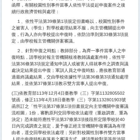
函釋，有關校園性別事件當事人依性平法提起申復案件之後
續行政救濟管轄與處理：
１、依性平法第39條第1項規定但書略以，校園性別事件
之被害人（學生）對學校處理結果不服，向主管機關提出申
復，行為人亦向學校提出申復時，依防治準則第33條第3項規
定，由學校報主管機關併案審議。
２、針對申復之時點：教師部分，為齊一事件當事人之申
復時點，請學校於報主管機關核准教師議處案件時，依性平
法第36條第3項規定通知申請人或被害人得就事件之調查與議
處決定結果提出申復；軍訓人員之申復時點，應俟教育部通
過最終議處結果，交由學校依據性平法第36條第3項通知處理
結果，並依第37條第1項教示雙方當事人提出申復。
(三)依教育部113年12月4日臺教學（三）字第1132805502
號函，修正113年4月18日臺教學（三）字第1132801903號
函所訂之「性平法第37條第1項但書規定向主管機關申復審議
流程圖」1份，審酌原列交回學校依法處理（重啟調查、重為
決定）恐未能符應性平法第37條第3項後段所定限學校於40
日內完成調查之規定，爰予修正經主管機關申復審議為有理
由者，逕交回學校依法處理；另針對校園性別事件雙方當事
人提出申復時點有落差之審議方式，建請學校對渠等所涉同