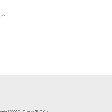
pdf
unty 500017 , Taiwan (R.O.C.)