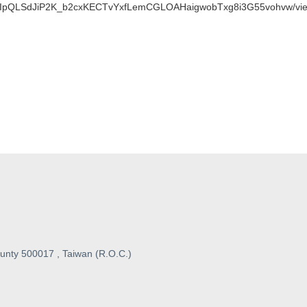
/1FAIpQLSdJiP2K_b2cxKECTvYxfLemCGLOAHaigwobTxg8i3G55vohvw/vi
unty 500017 , Taiwan (R.O.C.)