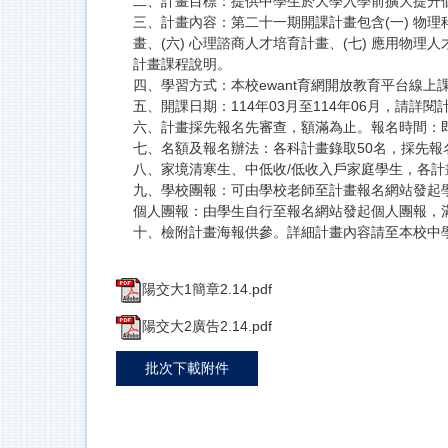
二、計畫目標：提供中學生於大學入學前擴大提升
三、計畫內容：第二十一期開課計畫包含(一) 物理科
畫、(六) 心理諮商人才培育計畫、(七) 應用物理人才培
計畫課程說明。
四、學習方式：本校ewant育網開放教育平台線
五、開課日期：114年03月至114年06月，請詳閱計畫網站h
六、計畫採先報名先審查，額滿為止。報名時間：即日
七、名額及報名辦法：各科計畫錄取50名，採先
八、家境清寒生、中低收/低收入戶家庭學生，各計
九、學校團報：可由學校老師至計畫報名網站發起
個人團報：由學生自行至報名網站發起個人團報，
十、檢附計畫海報供參。詳細計畫內容請至本校中學人才培育計
陽交大1簡章2.14.pdf
陽交大2廣告2.14.pdf
批次下載附件