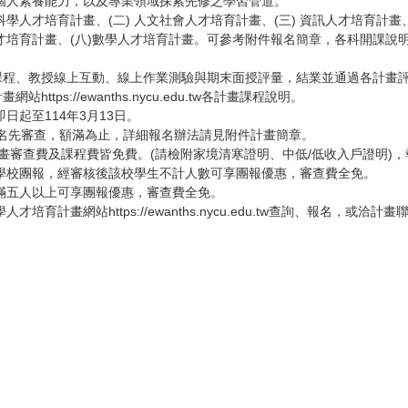
個人素養能力，以及專業領域探索先修之學習管道。
學人才培育計畫、(二) 人文社會人才培育計畫、(三) 資訊人才培育計畫、
育計畫、(八)數學人才培育計畫。可參考附件報名簡章，各科開課說明，請詳閱計畫網站
上課程、教授線上互動、線上作業測驗與期末面授評量，結業並通過各計畫
ttps://ewanths.nycu.edu.tw各計畫課程說明。
起至114年3月13日。
報名先審查，額滿為止，詳細報名辦法請見附件計畫簡章。
畫審查費及課程費皆免費。(請檢附家境清寒證明、中低/低收入戶證明)
學校團報，經審核後該校學生不計人數可享團報優惠，審查費全免。
滿五人以上可享團報優惠，審查費全免。
畫網站https://ewanths.nycu.edu.tw查詢、報名，或洽計畫