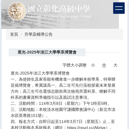
跳
到
主
要
內
容
首頁
升學及輔導公告
區
逐光-2025年淡江大學學系博覽會
字體大小調整
小
中
大
逐光-2025年淡江大學學系博覽會
一、為使師生及家長能有機會進一步瞭解本校學系，特舉辦
旨揭博覽會，希冀讓高一、高二生可先行蒞校探索未來發展
方向；高三生可在選填志願前再次檢視所選科系、瞭解不同
科系的書審資料準備指引以及面試注意事項。
二、活動時間：114年3月8日（星期六）下午1時至5時。
三、活動地點：本校淡水校園守謙國際會議中心（新北市淡
水區英專路151號）。
四、報名方式：自即日起至114年3月7日（星期五）止，至
本校活動報名系統報名（網址：https://reurl.cc/A6rlve）。