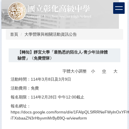
跳
到
主
要
內
容
首頁
大學營隊與相關活動資訊公告
區
【轉知】靜宜大學「最熟悉的陌生人-青少年法律體
驗營」〈免費營隊〉
字體大小調整
小
中
大
活動時間：114年3月8日及3月9日
活動費用：免費
報名期限：114年2月28日 中午12:00截止
報名網址：
https://docs.google.com/forms/d/e/1FAIpQLSfRRNeFWylnOxYF
iTXsbaaZN3rHbyvmMrByB9Q-w/viewform