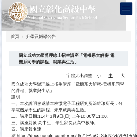
跳
到
主
要
內
容
首頁
升學及輔導公告
區
國立成功大學辦理線上招生講座「電機系大解密-電
機系同學的課程、就業與生活」
字體大小調整
小
中
大
國立成功大學辦理線上招生講座「電機系大解密-電機系同學
的課程、就業與生活」
說明：
一、本次說明會邀請本校微電子工程研究所涂維珍所長，分
享電機系學生的課程、未來就業與生活。
二、講座日期:114年3月9日(日) 上午10:00至11:00。
三、講座對象:高中生、學生家長及高中教師。
四、講座報名連
結:https://docs.google.com/forms/d/e/1FAIpQLSdsN2vbVfPG