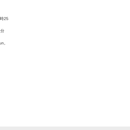
時25
5分
kun。
。