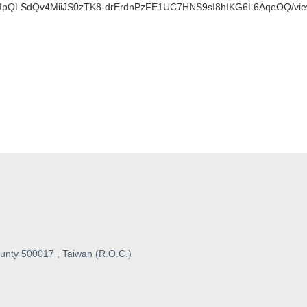
/1FAIpQLSdQv4MiiJS0zTK8-drErdnPzFE1UC7HNS9sI8hIKG6L6AqeOQ/vi
unty 500017 , Taiwan (R.O.C.)