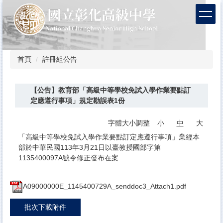
跳
到
主
要
內
容
首頁
註冊組公告
區
【公告】教育部「高級中等學校免試入學作業要點訂
定應遵行事項」規定勘誤表1份
字體大小調整
小
中
大
「高級中等學校免試入學作業要點訂定應遵行事項」業經本
部於中華民國113年3月21日以臺教授國部字第
1135400097A號令修正發布在案
A09000000E_1145400729A_senddoc3_Attach1.pdf
批次下載附件