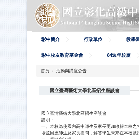
跳
到
主
要
內
容
彰中簡介
行政單位
教學
區
彰中校友教育基金會
84週年校慶
首頁
活動與講座公告
國立臺灣藝術大學北區招生座談會
國立臺灣藝術大學北區招生座談會
說明：
一、本校為使國內高中師生及家長更加瞭解本校之
場並回應師生及家長提問，解答學生未來在本校就