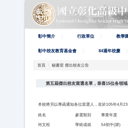
跳
到
主
要
內
容
彰中簡介
行政單位
教學
區
彰中校友教育基金會
84週年校慶
首頁
秘書室 傑出校友公告
第五屆傑出校友當選名單，恭喜15位各領
本校將另以專函通知各位當選人，並於105年4月
姓名
參選類別
畢業年度
何文程
學術成就
54初中(肄)