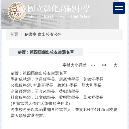
跳
到
主
要
內
容
首頁
秘書室 傑出校友公告
區
恭賀：第四屆傑出校友當選名單
字體大小調整
小
中
大
恭賀：第四屆傑出校友當選名單
學術成就類：李昌鈺學長、唐彥博學長、黃錦堂學長
公職服務類: 方萬富學長、賴杉桂學長、顏大和學長
企業經營類：王金來學長、柴御清學長
社會服務類：江文德學長、梁明聖學長、葉永祥學長
(各類當選人依姓氏筆畫順序列出)
將本校將另以專函通知各位當選人，並於104年4月25日校慶
當天頒發當選證書。