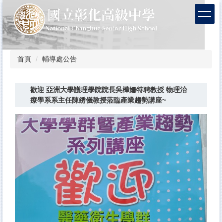
跳
到
主
要
內
容
首頁
輔導處公告
區
歡迎 亞洲大學護理學院院長吳樺姍特聘教授 物理治
療學系系主任陳綉儀教授蒞臨產業趨勢講座~