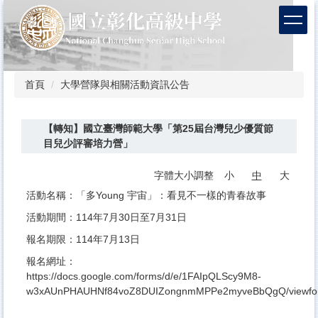
跳
到
主
要
內
容
首頁
大學營隊與相關活動資訊公告
區
【轉知】國立臺灣師範大學「第25屆台灣兒少優質節
目兒少評審培力營」
字體大小調整
小
中
大
活動名稱：「多Young 宇宙」：看見不一樣的青春故事
活動期間：114年7月30日至7月31日
報名期限：114年7月13日
報名網址：
https://docs.google.com/forms/d/e/1FAIpQLScy9M8-
w3xAUnPHAUHNf84voZ8DUIZongnmMPPe2myveBbQgQ/viewfo