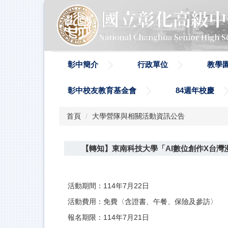
跳
到
主
要
內
容
彰中簡介
行政單位
教學
區
彰中校友教育基金會
84週年校慶
首頁
大學營隊與相關活動資訊公告
【轉知】東南科技大學「AI數位創作X台
活動期間：114年7月22日
活動費用：免費〈含證書、午餐、保險及參訪〉
報名期限：114年7月21日