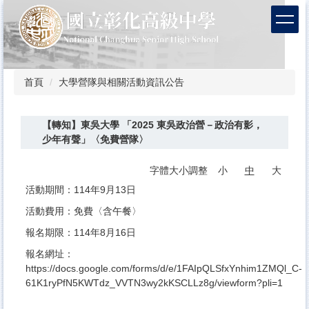
跳
到
主
要
內
容
首頁
大學營隊與相關活動資訊公告
區
【轉知】東吳大學 「2025 東吳政治營－政治有影，
少年有聲」〈免費營隊〉
字體大小調整
小
中
大
活動期間：114年9月13日
活動費用：免費〈含午餐〉
報名期限：114年8月16日
報名網址：
https://docs.google.com/forms/d/e/1FAIpQLSfxYnhim1ZMQl_C-
61K1ryPfN5KWTdz_VVTN3wy2kKSCLLz8g/viewform?pli=1