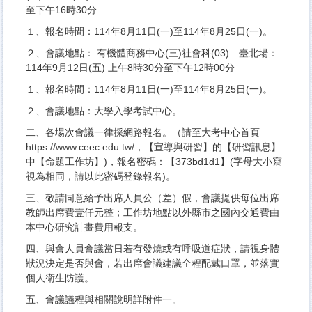
至下午16時30分
１、報名時間：114年8月11日(一)至114年8月25日(一)。
２、會議地點： 有機體商務中心(三)社會科(03)—臺北場：
114年9月12日(五) 上午8時30分至下午12時00分
１、報名時間：114年8月11日(一)至114年8月25日(一)。
２、會議地點：大學入學考試中心。
二、各場次會議一律採網路報名。（請至大考中心首頁
https://www.ceec.edu.tw/，【宣導與研習】的【研習訊息】
中【命題工作坊】)，報名密碼：【373bd1d1】(字母大小寫
視為相同，請以此密碼登錄報名)。
三、敬請同意給予出席人員公（差）假，會議提供每位出席
教師出席費壹仟元整；工作坊地點以外縣市之國內交通費由
本中心研究計畫費用報支。
四、與會人員會議當日若有發燒或有呼吸道症狀，請視身體
狀況決定是否與會，若出席會議建議全程配戴口罩，並落實
個人衛生防護。
五、會議議程與相關說明詳附件一。