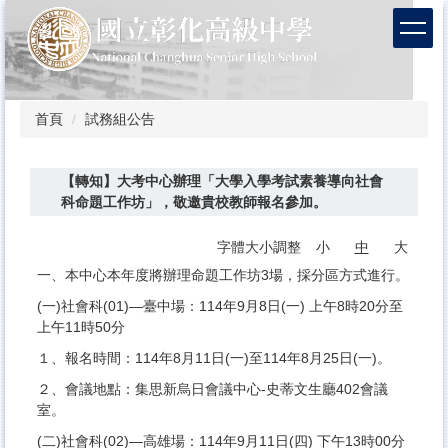
跳
到
主
要
內
容
首頁
試務組公告
區
【轉知】大考中心辦理「大學入學考試素養導向社會
科命題工作坊」，敬邀貴校教師報名參加。
字體大小調整
小
中
大
一、本中心本年度將辦理命題工作坊3場，採分區方式進行。
(一)社會科(01)—臺中場：114年9月8日(一) 上午8時20分至
上午11時50分
１、報名時間：114年8月11日(一)至114年8月25日(一)。
２、會議地點：集思新烏日會議中心-史蒂文生廳402會議
室。
(二)社會科(02)—高雄場：114年9月11日(四) 下午13時00分