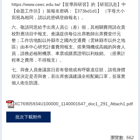
https://www.ceec.edu.tw/【宣導與研習】的【研習訊息】中
【命題工作坊】）裝報名密碼：【373bd1d1】 （字母大小
寫視為相同，請以此密碼登錄報名）。
六、敬請同意給予出席人員公（差）假，其相關費用請在貴
校對應項目中報支。會議提供每位出席教師出席費壹仟元
整；工作坊地點以外縣市之國內交通費（雲林縣市以外之地
區）由本中心研究計畫費用報支。搭乘飛機或高鐵的與會人
員，請務必檢附機票、車票或購票證明以利核銷。（搭乘計
程車之費用，不得報支）。
七、與會人員會議當日若有發燒或有呼吸道症狀，請視身體
狀況決定是否與會，若出席會議建議全程配戴口罩，並落實
個人衛生防護。
XC76905934U100000_1140001647_doc1_291_Attach1.pdf
批次下載附件
瀏覽數:
562