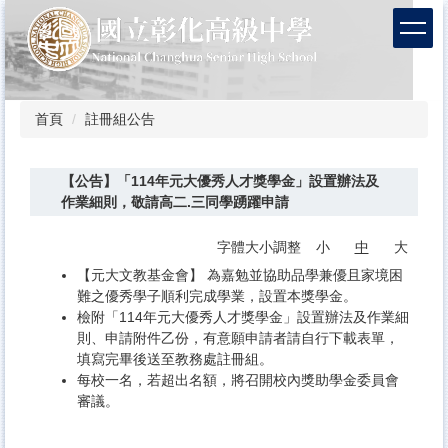
跳
到
主
要
內
容
首頁
註冊組公告
區
【公告】「114年元大優秀人才獎學金」設置辦法及
作業細則，敬請高二.三同學踴躍申請
字體大小調整
小
中
大
【元大文教基金會】 為嘉勉並協助品學兼優且家境困
難之優秀學子順利完成學業，設置本獎學金。
檢附「114年元大優秀人才獎學金」設置辦法及作業細
則、申請附件乙份，有意願申請者請自行下載表單，
填寫完畢後送至教務處註冊組。
每校一名，若超出名額，將召開校內獎助學金委員會
審議。