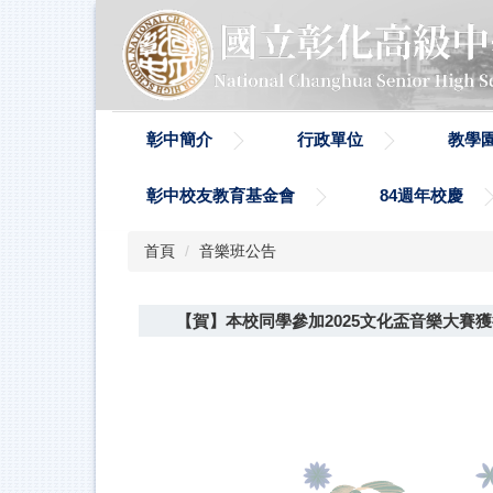
跳
到
主
要
內
容
彰中簡介
行政單位
教學
區
彰中校友教育基金會
84週年校慶
首頁
音樂班公告
【賀】本校同學參加2025文化盃音樂大賽