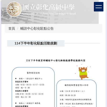
跳
到
主
要
內
容
首頁
輔諮中心彰化駐點公告
區
114下半年彰化駐點活動規劃