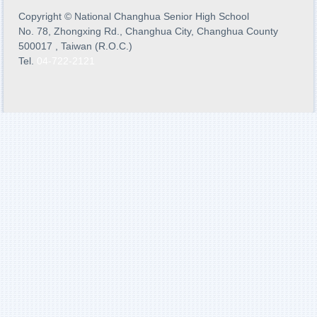
Copyright
©
National Changhua Senior High School
No. 78, Zhongxing Rd., Changhua City, Changhua County
500017 , Taiwan (R.O.C.)
Tel.
04-722-2121