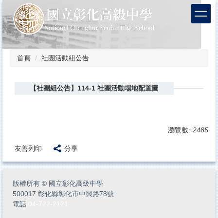
跳
到
主
要
內
容
首頁
社團活動組公告
區
【社團組公告】114-1 社團活動場地配置圖
瀏覽數:
2485
友善列印
分享
版權所有
©
國立彰化高級中學
500017 彰化縣彰化市中興路78號
電話
04-722-2121