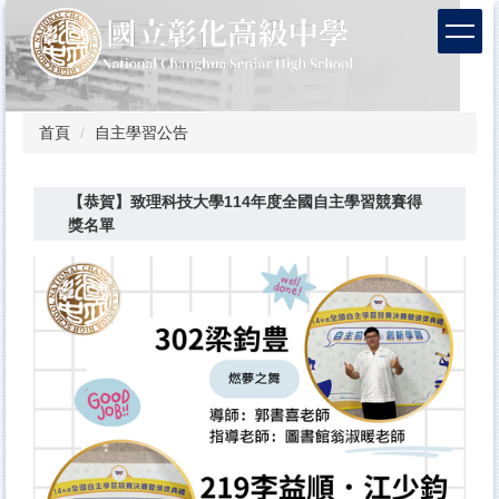
跳
到
主
要
內
容
首頁
自主學習公告
區
【恭賀】致理科技大學114年度全國自主學習競賽得
獎名單