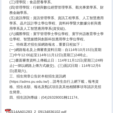
(三)理學院：食品營養學系。
(四)管理學院：行銷與數位經營管理學系、觀光事業學系、財
務金融學系。
(五)資訊學院：資訊管理學系、資訊工程學系、人工智慧應用
學系、晶片設計學士學位學程、資料科學暨大數據分析與應
用學系及人工智慧應用學系(資安組)。
(六)國際學院：寰宇管理學士學位學程、寰宇外語教育學士學
位學程、智慧媒體與創新科技應用學士學位學程。
二、特殊選才招生採網路報名，重要日程如下：
(一)網路報名及上傳審查資料日期：自114年10月15日(星期
三)中午12:00起至114年11月12日(星期三)24時止。
(二)書面審查資料上傳截止日：114年11月12日(星期三)24時
止(一律以網路上傳方式繳交)。(三)面試日期：114年12月6
日(星期六)。
三、招生簡章公告於本校招生資訊網
(https://adms.pu.edu.tw/)，請考生自行上網下載，報考資
格、招生名額、報名及甄試項目及其他相關事項等請詳見招
生簡章。
四、招生諮詢專線：(04)26328001轉11174。
114AA01283_2_09134836102.pdf