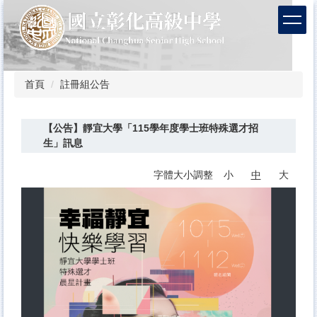
跳
到
主
要
內
容
首頁
註冊組公告
區
【公告】靜宜大學「115學年度學士班特殊選才招
生」訊息
字體大小調整
小
中
大