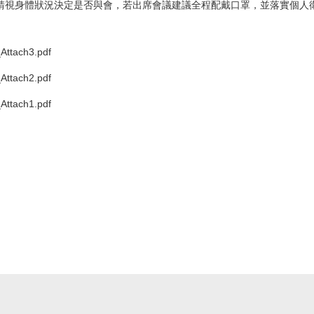
請視身體狀況決定是否與會，若出席會議建議全程配戴口罩，並落實個人
ttach3.pdf
ttach2.pdf
ttach1.pdf