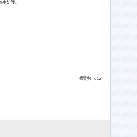
衛生防護。
瀏覽數:
612