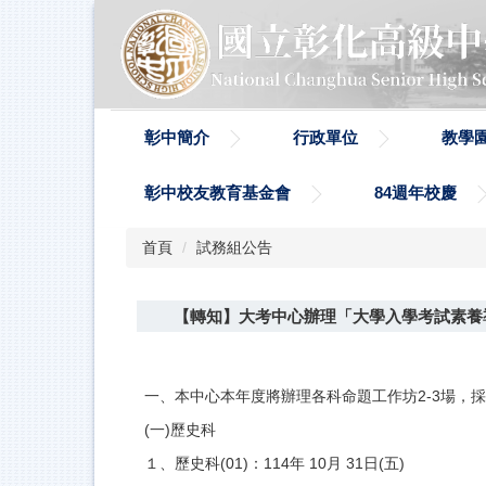
跳
到
主
要
內
容
彰中簡介
行政單位
教學
區
彰中校友教育基金會
84週年校慶
首頁
試務組公告
【轉知】大考中心辦理「大學入學考試素養
一、本中心本年度將辦理各科命題工作坊2-3場，
(一)歷史科
１、歷史科(01)：114年 10月 31日(五)