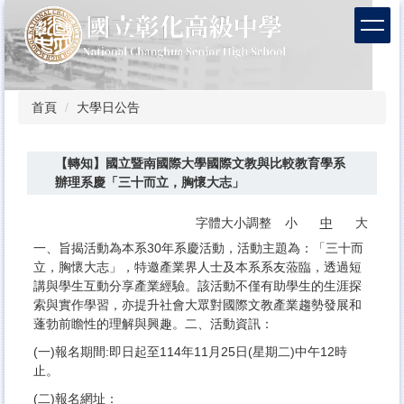
跳
到
主
要
內
容
首頁
大學日公告
區
【轉知】國立暨南國際大學國際文教與比較教育學系
辦理系慶「三十而立，胸懷大志」
字體大小調整
小
中
大
一、旨揭活動為本系30年系慶活動，活動主題為：「三十而
立，胸懷大志」，特邀產業界人士及本系系友蒞臨，透過短
講與學生互動分享產業經驗。該活動不僅有助學生的生涯探
索與實作學習，亦提升社會大眾對國際文教產業趨勢發展和
蓬勃前瞻性的理解與興趣。二、活動資訊：
(一)報名期間:即日起至114年11月25日(星期二)中午12時
止。
(二)報名網址：