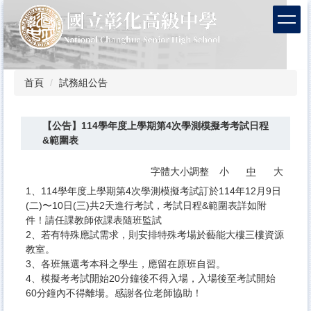
跳
到
主
要
內
容
首頁
試務組公告
區
【公告】114學年度上學期第4次學測模擬考考試日程
&範圍表
字體大小調整
小
中
大
1、114學年度上學期第4次學測模擬考試訂於114年12月9日
(二)〜10日(三)共2天進行考試，考試日程&範圍表詳如附
件！請任課教師依課表隨班監試
2、若有特殊應試需求，則安排特殊考場於藝能大樓三樓資源
教室。
3、各班無選考本科之學生，應留在原班自習。
4、模擬考考試開始20分鐘後不得入場，入場後至考試開始
60分鐘內不得離場。感謝各位老師協助！