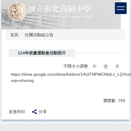
跳
到
主
要
內
容
首頁
社團活動組公告
區
114年校慶運動會活動照片
字體大小調整
小
中
大
https://drive.google.com/drive/folders/1AUiTNPWCNIdLz_LQYo
usp=sharing
瀏覽數:
759
友善列印
分享