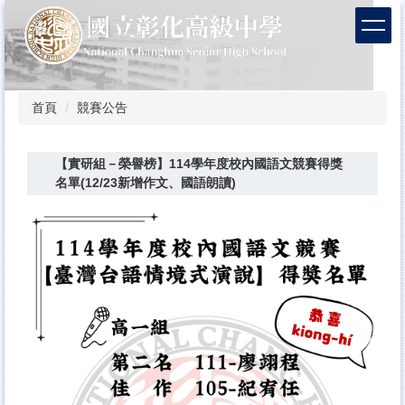
跳
到
主
要
內
容
首頁
競賽公告
區
【實研組－榮譽榜】114學年度校內國語文競賽得獎
名單(12/23新增作文、國語朗讀)