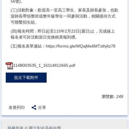
56號)。
(三)活動對象：歡迎高一至高三學生、家長及師長參加，也歡
迎師長帶領整班或整年級學生一同參與活動，相關接待方式
可聯繫招生組。
(四)報名時間：即日起至115年2月22日(週日)止，完成線上
報名者可於活動當日兌換精美報到禮。
(五)報名表單連結：https://forms.gle/MQajMe6MTzthj4z78
114B003535_1_16114812665.pdf
批次下載附件
瀏覽數:
249
友善列印
分享
版權所有
©
國立彰化高級中學