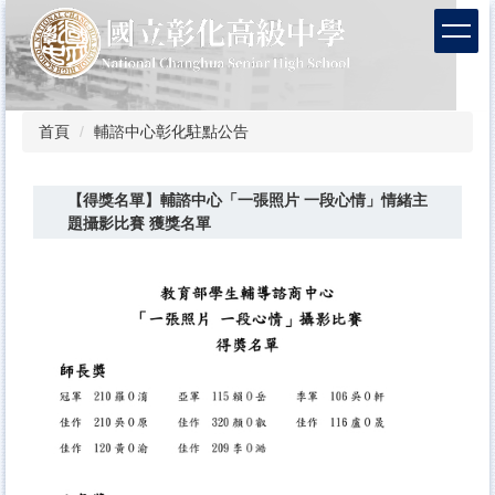
跳
到
主
要
內
容
首頁
輔諮中心彰化駐點公告
區
【得獎名單】輔諮中心「一張照片 一段心情」情緒主
題攝影比賽 獲獎名單