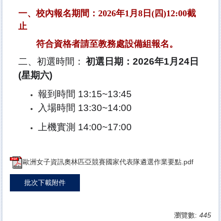
一、校內報名期間：
2026
年
1
月8日
(
四
)12:00
截
止
符合資格者請至教務處設備組報名。
二、初選時間：
初選日期：
2026
年
1
月
24
日
(
星期六
)
報到時間
13:15~13:45
入場時間
13:30~14:00
上機實測
14:00~17:00
歐洲女子資訊奧林匹亞競賽國家代表隊遴選作業要點.pdf
批次下載附件
瀏覽數:
445