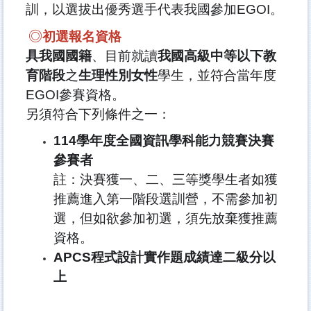
訓，以選拔出優秀選手代表我國參加
EGOI
。
◎
初選報名資格
具我國國籍
、目前就讀
我國高級中等以下教
育階段
之
生理性別女性
學生，並符合當年度
EGOI
參賽資格。
另須符合下列條件之一：
114
學年度全國資訊學科能力競賽決賽
參賽者
註：決賽獲一、二、三等獎學生者如獲
推薦進入第一階段選訓營，不需參加初
選，但如欲參加初選，須先放棄獲推薦
資格。
APCS
程式設計實作題成績達二級分以
上