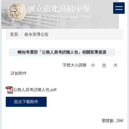
跳
到
主
要
內
容
首頁
政令宣導公告
區
轉知考選部「公務人員考試懶人包」相關宣導資源
字體大小調整
小
中
大
詳如附件
公務人員考試懶人包.pdf
批次下載附件
瀏覽數:
296