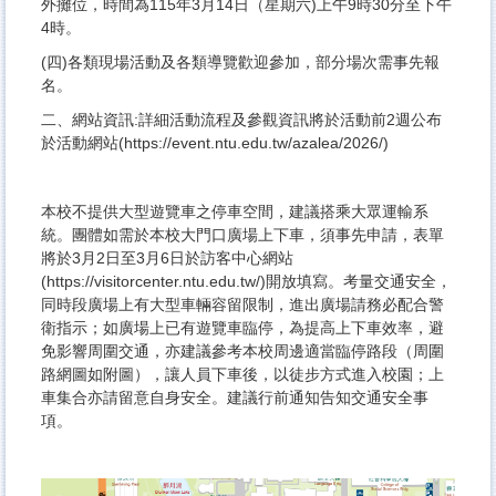
外攤位，時間為115年3月14日（星期六)上午9時30分至下午
4時。
(四)各類現場活動及各類導覽歡迎參加，部分場次需事先報
名。
二、網站資訊:詳細活動流程及參觀資訊將於活動前2週公布
於活動網站(https://event.ntu.edu.tw/azalea/2026/)
本校不提供大型遊覽車之停車空間，建議搭乘大眾運輸系
統。團體如需於本校大門口廣場上下車，須事先申請，表單
將於3月2日至3月6日於訪客中心網站
(https://visitorcenter.ntu.edu.tw/)開放填寫。考量交通安全，
同時段廣場上有大型車輛容留限制，進出廣場請務必配合警
衛指示；如廣場上已有遊覽車臨停，為提高上下車效率，避
免影響周圍交通，亦建議參考本校周邊適當臨停路段（周圍
路網圖如附圖），讓人員下車後，以徒步方式進入校園；上
車集合亦請留意自身安全。建議行前通知告知交通安全事
項。